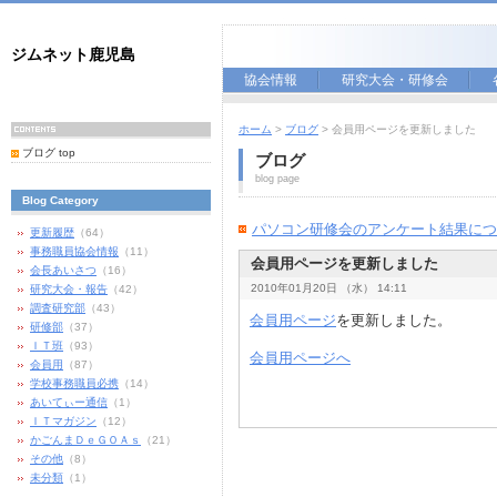
ジムネット鹿児島
協会情報
研究大会・研修会
ホーム
>
ブログ
> 会員用ページを更新しました
ブログ top
ブログ
blog page
Blog Category
パソコン研修会のアンケート結果につ
更新履歴
（64）
事務職員協会情報
（11）
会員用ページを更新しました
会長あいさつ
（16）
2010年01月20日 （水） 14:11
研究大会・報告
（42）
調査研究部
（43）
会員用ページ
を更新しました。
研修部
（37）
ＩＴ班
（93）
会員用ページへ
会員用
（87）
学校事務職員必携
（14）
あいてぃー通信
（1）
ＩＴマガジン
（12）
かごんまＤｅＧＯＡｓ
（21）
その他
（8）
未分類
（1）