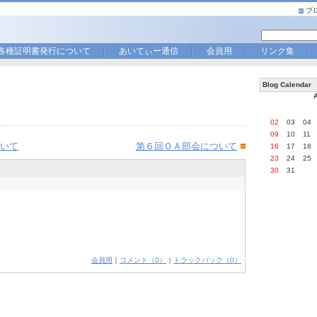
ブ
各種証明書発行について
あいてぃー通信
会員用
リンク集
Blog Calendar
02
03
04
09
10
11
いて
第６回ＯＡ部会について
16
17
18
23
24
25
30
31
会員用
｜
コメント（0）
｜
トラックバック（0）