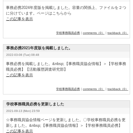
事務必携2
­0
­2
­4
­年度版を掲載しました。容量の関係上、ファイルを２つ
に分けています。ページはこちらから
この記事を表示
学校事務職員必携
｜
comments（0）
｜
trackback（0）
事務必携2021年度版を掲載しました。
2022-03-08 (Tue) 08:48
事務必携を掲載しました。&
­n
­b
­s
­p
­;【事務職員協会情報】＞【学校事務
職員必携】【活動履歴調査研究部】
この記事を表示
学校事務職員必携
｜
comments（0）
｜
trackback（0）
学校事務職員必携を更新しました
2021-09-13 (Mon) 23:59
☆事務職員協会情報ページを更新しました。〇学校事務職員必携を更
新しました。&
­n
­b
­s
­p
­;【事務職員協会情報】＞【学校事務職員必携】
この記事を表示