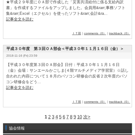
★平成２９年度にＯＡ部で作成した「災害共済給付に係る支給内訳
書」を作成するファイルをアップしました。会員用&
­r
­a
­r
­r
­;事務ソフト
集&
­r
­a
­r
­r
­;E
­x
­c
­e
­l
­（エクセル）を使ったソフト&
­r
­a
­r
­r
­;会計&
­r
­a
­...
記事全文を読む
ＩＴ班
｜
comments（0）
｜
trackback（0）
平成３０年度 第３回ＯＡ部会＜平成３０年１１月１６日（金）＞
2018-11-16 (Fri) 23:59
【平成３０年度第３回ＯＡ部会】日付：平成３０年１１月１６日
（金）会場：サンエールかごしま(４階マルチメディア学習室）☆話し
合われた内容について１８月のパソコン研修会の反省２次年度のパソ
コン研修会をどう...
記事全文を読む
ＩＴ班
｜
comments（0）
｜
trackback（0）
1
2
3
4
5
6
7
8
9
10
次>
協会情報