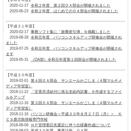
2020-11-17
令和２年度 第２回ＯＡ部会が開催されました
2020-06-23
令和２年度 はじめてのＯＡ部会が開催されました
​【平成３１年度】
2020-02-17
事務ソフト集に「旅費差引簿」を掲載しました
2019-08-28
令和元年度 パソコンスキルアップ研修会が開催され
ました
2019-07-25
令和元年度 パソコンスキルアップ研修会が開催され
ます
2019-05-31
（OA部）令和元年度第１回部会が開催されました
​【平成３０年度】
2019-02-01
第４回ＯＡ部会 サンエールかごしま（４階マルチメ
ディア学習室）
2018-11-22
「災害共済給付に係る支給内訳書」を作成するファイ
ルをアップ
2018-11-16
第３回ＯＡ部会 サンエールかごしま（４階マルチメ
ディア学習室）
2018-11-16
パソコン研修会＜平成３０年８月２７日（月）＞ Ｋ
ＣＳ鹿児島情報専門学校
2018-08-09
ＨＰ管理委託先選定に伴う仕様書作成について
2018-08-03
平成３０年度 事業計画 ＯＡ部