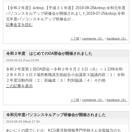
​【令和２年度】&
­n
­b
­s
­p
­;​【平成３１年度】2
­0
­1
­9
­-
­0
­8
­-
­2
­8
­&
­n
­b
­s
­p
­;令和元年度
パソコンスキルアップ研修会が開催されました2
­0
­1
­9
­-
­0
­7
­-
­2
­5
­&
­n
­b
­s
­p
­;令和
元年度パソコンスキルアップ研修会が...
記事全文を読む
ＩＴ班
｜
comments（0）
｜
trackback（0）
令和２年度 はじめてのOA部会が開催されました
2020-06-23 (Tue) 23:59
令和２年度第１回O
­A
­部会＜令和２年６月２３日（火）＞​１日時令和
２年６月２３日２場所教職員互助組合小会議室３協議内容〔１〕令和
２年度活動内容〔２〕班編成〔３〕判別協議〔４〕その他
この記事を表示
ＩＴ班
｜
comments（0）
｜
trackback（0）
令和元年度パソコンスキルアップ研修会が開催されました
2019-08-28 (Wed) 17:36
あいにくの雨でしたが、K
­C
­S
­鹿児島情報専門学校さん全面協力のも