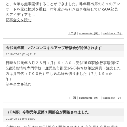
と、今年も無事開催することができました。昨年度出席の方々のアン
ケートを元に検討を重ね、昨年度から引き続き在籍しているO
­A
­部員
のアイディアを...
記事全文を読む
ＩＴ班
｜
comments（0）
｜
trackback（0）
令和元年度 パソコンスキルアップ研修会が開催されます
2019-07-25 (Thu) 11:11
日時令和元年８月２６日（月）９：３０～受付1
­6
­:0
­0
­閉会行事場所K
­C
­
S
­鹿児島情報専門学校（鹿児島市郡元1
­-
­9
­-
­5
­)持ち物筆記用具・注文した
方は弁当代（７００円）申し込み締め切りました（７月１９日正
午）...
記事全文を読む
ＩＴ班
｜
comments（0）
｜
trackback（0）
（OA部）令和元年度第１回部会が開催されました
2019-05-31 (Fri) 15:09