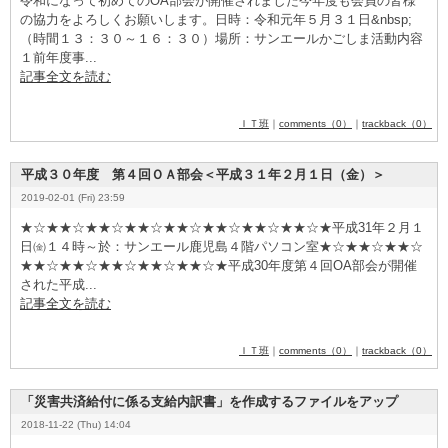
令和になって初めてのO
­A
­部会が開催されました今年度も会員の皆様
の協力をよろしくお願いします。日時：令和元年５月３１日&
­n
­b
­s
­p
­;
（時間１３：３０～１６：３０）場所：サンエールかごしま活動内容
１前年度事...
記事全文を読む
ＩＴ班
｜
comments（0）
｜
trackback（0）
平成３０年度 第４回ＯＡ部会＜平成３１年２月１日（金）＞
2019-02-01 (Fri) 23:59
★☆★★☆★★☆★★☆★★☆★★☆★★☆★★☆★平成3
­1
­年２月１
日㈮１４時～於：サンエール鹿児島４階パソコン室★☆★★☆★★☆
★★☆★★☆★★☆★★☆★★☆★平成3
­0
­年度第４回O
­A
­部会が開催
された平成...
記事全文を読む
ＩＴ班
｜
comments（0）
｜
trackback（0）
「災害共済給付に係る支給内訳書」を作成するファイルをアップ
2018-11-22 (Thu) 14:04