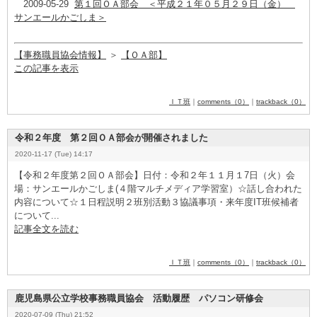
2009-05-29
第１回ＯＡ部会 ＜平成２１年０５月２９日（金）
サンエールかごしま＞
【事務職員協会情報】
＞
【ＯＡ部】
この記事を表示
ＩＴ班
｜
comments（0）
｜
trackback（0）
令和２年度 第２回ＯＡ部会が開催されました
2020-11-17 (Tue) 14:17
【令和２年度第２回ＯＡ部会​】日付：令和２年１１月１7
­日（火）会
場：サンエールかごしま(４階マルチメディア学習室）☆話し合われた
内容について☆１日程説明２班別活動３協議事項・来年度I
­T
­班候補者
について...
記事全文を読む
ＩＴ班
｜
comments（0）
｜
trackback（0）
鹿児島県公立学校事務職員協会 活動履歴 パソコン研修会
2020-07-09 (Thu) 21:52