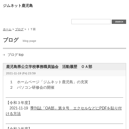
ジムネット鹿児島
ホーム
>
ブログ
> ＩＴ班
ブログ
blog page
ブログ top
鹿児島県公立学校事務職員協会 活動履歴 ＯＡ部
2021-11-19 (Fri) 23:59
１ ホームページ「ジムネット鹿児島」の充実
２ パソコン研修会の開催
​【令和３年度】
2021-11-19
季刊誌「OA部」第９号 エクセルなどにPDFを貼り付
ける方法
​【令和２年度】