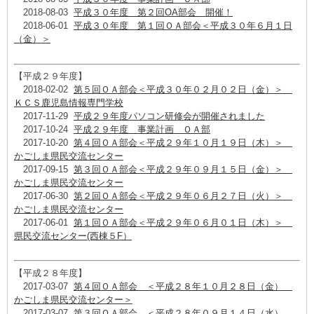
2018-08-03
平成３０年度 第２回OA部会 開催！
2018-06-01
平成３０年度 第１回ＯＡ部会＜平成３０年６月１日
（金）＞
【平成２９年度】
2018-02-02
第５回ＯＡ部会＜平成３０年０２月０２日（金）＞
ＫＣＳ鹿児島情報専門学校
2017-11-29
平成２９年度パソコン研修会が開催されました
2017-10-24
平成２９年度 事業計画 ＯＡ部
2017-10-20
第４回ＯＡ部会＜平成２９年１０月１９日（木）＞
かごしま県民交流センター
2017-09-15
第３回ＯＡ部会＜平成２９年０９月１５日（金）＞
かごしま県民交流センター
2017-06-30
第２回ＯＡ部会＜平成２９年０６月２７日（火）＞
かごしま県民交流センター
2017-06-01
第１回ＯＡ部会＜平成２９年０６月０１日（木）＞
県民交流センター(西棟５F）
【平成２８年度】
2017-03-07
第４回ＯＡ部会 ＜平成２８年１０月２８日（金）
かごしま県民交流センター＞
2017-03-07
第３回ＯＡ部会 ＜平成２８年０９月１４日（水）