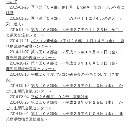
ついて
2015-01-26
季刊誌「ＯＡ部」創刊号 Enterキーでカーソルを右に
移動
2015-01-26
季刊誌「ＯＡ部」 めざせ！！エクセルの達人（大
栄 達人）
2015-01-26
第６回ＯＡ部会 ＜平成２７年０１月２３日 かごし
ま県民交流センター＞
2014-11-21
パソコン研修会 ＜平成２６年１１月１４日（金） 鹿
児島県総合教育センター＞
2014-11-07
第５回ＯＡ部会 ＜平成２６年１１月０７日（金）
鹿児島県総合教育センター＞
2014-10-17
第４回ＯＡ部会 ＜平成２６年１０月１７日（金）
鹿児島県総合教育センター＞
2014-09-18
平成２６年度パソコン研修会の開催について（ご案
内）
2014-09-10
第３回ＯＡ部会 ＜平成２６年９月１０日（水） か
ごしま県民交流センター＞
2014-08-04
平成２６年度 ＯＡ部 事業計画
2014-06-25
第２回ＯＡ部会 ＜平成２６年６月２５日（水） か
ごしま県民交流センター＞
2014-06-04
第１回ＯＡ部会 ＜平成２６年６月０４日（水） 鹿
児島県教職員互助組合＞