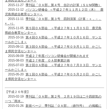
ま県民交流センター＞
2015-11-27
季刊誌「ＯＡ部」第４号 合計の計算（ＳＵＭ関数）
2015-11-12
パソコン研修会 ＜平成２７年１１月１２日（木） 鹿
児島県総合教育センター＞
2015-11-11
季刊誌「ＯＡ部」第３号 四則演算（計算：＋，－，
×，÷）
2015-11-05
第５回ＯＡ部会 ＜平成２７年１１月０５日 鹿児島
県総合教育センター＞
2015-10-16
第４回ＯＡ部会 ＜平成２７年１０月１６日 サンエ
ールかごしま＞
2015-09-11
第３回ＯＡ部会 ＜平成２７年０９月１１日 かごし
ま県民交流センター＞
2015-09-09
平成２７年度パソコン研修会が開催されます
2015-08-03
平成２７年度 ＯＡ部事業計画
2015-07-03
第２回ＯＡ部会 ＜平成２７年０７月０３日 サンエ
ールかごしま＞
2015-05-20
第１回ＯＡ部会 ＜平成２７年０５月２０日 かごし
ま県民交流センター＞
【平成２６年度】
2015-02-19
季刊誌「ＯＡ部」第２号 ２月１９日は二十四節気の
一つ「雨水」
2015-01-26
新規ページ 季刊誌「ＯＡ部」（創刊号） の掲載に