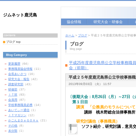
ジムネット鹿児島
協会情報
研究大会・研修会
ホーム
>
ブログ
> 平成２５年度鹿児島県公立学校
ブログ top
ブログ
blog page
Blog Category
平成25年度鹿児島県公立学校事務職
更新履歴
（64）
会（前期）
事務職員協会情報
（11）
会長あいさつ
（16）
平成２５年度鹿児島県公立学校事務職
研究大会・報告
（42）
2013年09月03日 （火） 11:57
調査研究部
（43）
研修部
（37）
ＩＴ班
（93）
〔後期大会：8月26日（月）～27日
会員用
（87）
第１日目
学校事務職員必携
（14）
講演 「公務員のモラルについて
あいてぃー通信
（1）
講師 桃木野総合法律事務
ＩＴマガジン
（12）
かごんまＤｅＧＯＡｓ
（21）
研究討議他（事務職員）
その他
（8）
ソフト紹介，研究討議，意見
未分類
（1）