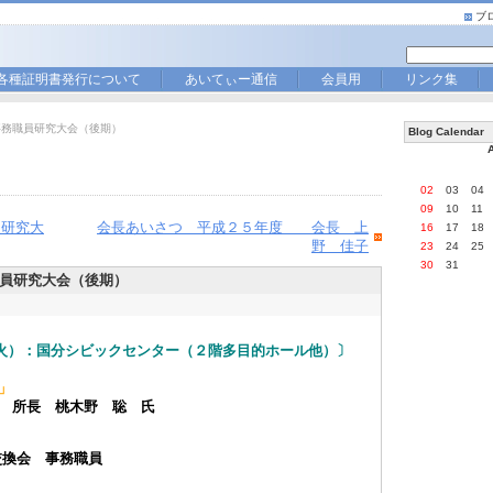
ブ
各種証明書発行について
あいてぃー通信
会員用
リンク集
事務職員研究大会（後期）
Blog Calendar
02
03
04
09
10
11
員研究大
会長あいさつ 平成２５年度 会長 上
16
17
18
野 佳子
23
24
25
30
31
員研究大会（後期）
（火）：国分シビックセンター（２階多目的ホール他）〕
」
所 所長 桃木野 聡 氏
交換会 事務職員