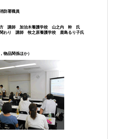
消防署職員
方 講師 加治木養護学校 山之内 幹 氏
関わり
講師 牧之原養護学校 鹿島るり子氏
，物品関係ほか）