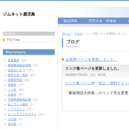
ジムネット鹿児島
協会情報
研究大会・研修会
ホーム
>
ブログ
> リンク集ページを更新しました
ブログ top
ブログ
blog page
Blog Category
会員用ページを更新しました。
更新履歴
（64）
事務職員協会情報
（11）
リンク集ページを更新しました。
会長あいさつ
（16）
2009年07月04日 （土） 08:55
研究大会・報告
（42）
調査研究部
（43）
リンク集ページ
の「
役立・便利サイト
研修部
（37）
ＩＴ班
（93）
「建築用語大辞典」のリンク先を変更
会員用
（87）
学校事務職員必携
（14）
あいてぃー通信
（1）
ＩＴマガジン
（12）
かごんまＤｅＧＯＡｓ
（21）
その他
（8）
未分類
（1）