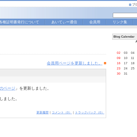
ブ
各種証明書発行について
あいてぃー通信
会員用
リンク集
。
Blog Calendar
02
03
04
09
10
11
会員用ページを更新しました。
16
17
18
23
24
25
30
31
のページ
」を更新しました。
しました。
更新履歴
｜
コメント（0）
｜
トラックバック（0）