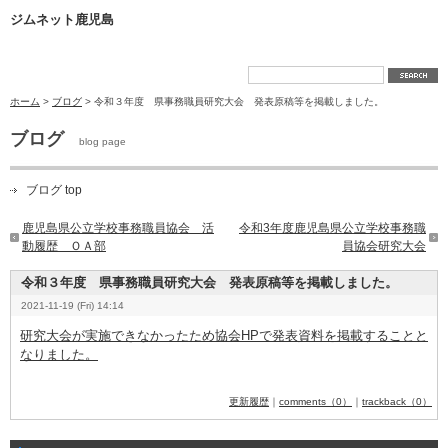
ジムネット鹿児島
ホーム
>
ブログ
> 令和３年度 県事務職員研究大会 発表原稿等を掲載しました。
ブログ
blog page
ブログ top
鹿児島県公立学校事務職員協会 活
令和3年度鹿児島県公立学校事務職
動履歴 ＯＡ部
員協会研究大会
令和３年度 県事務職員研究大会 発表原稿等を掲載しました。
2021-11-19 (Fri) 14:14
研究大会が実施できなかったため協会HPで発表資料を掲載することと
なりました。
更新履歴
｜
comments（0）
｜
trackback（0）