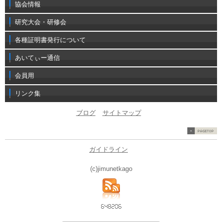
協会情報
研究大会・研修会
各種証明書発行について
あいてぃー通信
会員用
リンク集
ブログ
サイトマップ
ガイドライン
(c)jimunetkago