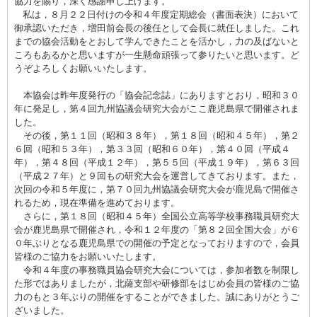
協力を賜り，深く感謝申し上げます。
私は，８月２２日付けの令和４年度定期総会（書面表決）において
御承認いただき，増田前会長の後任として会長に就任しました。これ
までの協会活動をとおして学んできたことを活かし，力の及ばないと
ころもあるかと思いますが一生懸命頑張って参りたいと思います。ど
うぞよろしくお願いいたします。
本協会は昨年度発行の「協会記念誌」にありますとおり，昭和３０
年に発足し，第４回九州協議会研究大会がここ鹿児島県で開催されま
した。
その後，第１１回（昭和３８年），第１８回（昭和４５年），第２
６回（昭和５３年），第３３回（昭和６０年），第４０回（平成４
年），第４８回（平成１２年），第５５回（平成１９年），第６３回
（平成２７年）と９回もの研究大会を運営してきております。また，
次回の令和５年度に，第７０回九州協議会研究大会が鹿児島で開催さ
れるため，現在準備を進めております。
さらに，第１８回（昭和４５年）全国公立高等学校事務職員研究大
会が鹿児島県で開催され，令和１２年度の「第８２回全国大会」が６
０年ぶりとなる鹿児島県での開催の予定となっておりますので，会員
皆様のご協力をお願いいたします。
令和４年度の事務職員協会研究大会については，参加者数を制限し
た形ではありましたが，北薩支部や研修部をはじめ会員の皆様のご協
力のもと３年ぶりの開催をすることができました。誠にありがとうご
ざいました。