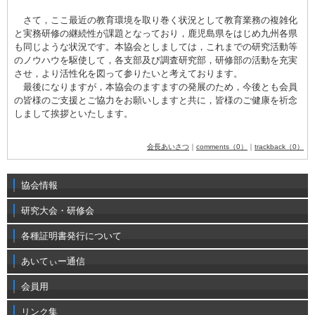
さて，ここ最近の教育環境を取り巻く状況として教育業務の複雑化
と実務研修の継続性が課題となっており，鹿児島県をはじめ九州各県
も同じような状況です。本協会としましては，これまでの研究活動等
のノウハウを駆使して，各支部及び調査研究部，研修部の活動を充実
させ，より活性化を図って参りたいと考えております。
最後になりますが，本協会のますますの発展のため，今後とも会員
の皆様のご支援とご協力をお願いしますと共に，皆様のご健康を祈念
しまして挨拶といたします。
会長あいさつ
｜
comments（0）
｜
trackback（0）
協会情報
研究大会・研修会
各種証明書発行について
あいてぃー通信
会員用
リンク集