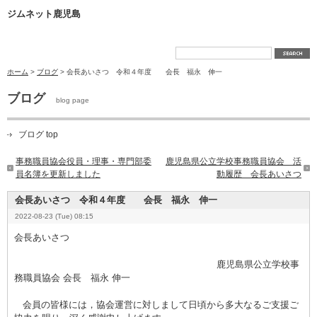
ジムネット鹿児島
ホーム
>
ブログ
> 会長あいさつ 令和４年度 会長 福永 伸一
ブログ
blog page
ブログ top
事務職員協会役員・理事・専門部委
鹿児島県公立学校事務職員協会 活
員名簿を更新しました
動履歴 会長あいさつ
会長あいさつ 令和４年度 会長 福永 伸一
2022-08-23 (Tue) 08:15
会長あいさつ
鹿児島県公立学校事
務職員協会 会長 福永 伸一
会員の皆様には，協会運営に対しまして日頃から多大なるご支援ご