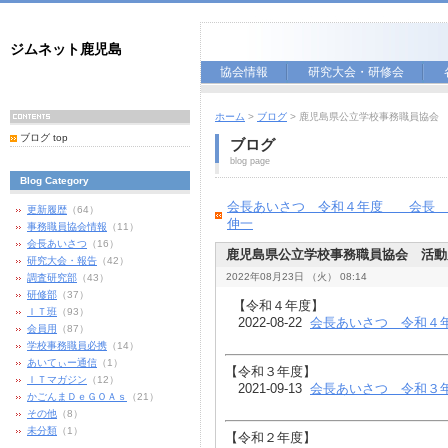
ジムネット鹿児島
協会情報
研究大会・研修会
ホーム
>
ブログ
> 鹿児島県公立学校事務職員協会
ブログ top
ブログ
blog page
Blog Category
会長あいさつ 令和４年度 会長
更新履歴
（64）
伸一
事務職員協会情報
（11）
会長あいさつ
（16）
鹿児島県公立学校事務職員協会 活動
研究大会・報告
（42）
2022年08月23日 （火） 08:14
調査研究部
（43）
研修部
（37）
【令和４年度】
ＩＴ班
（93）
2022-08-22
会長あいさつ 令和４
会員用
（87）
学校事務職員必携
（14）
あいてぃー通信
（1）
​【令和３年度】
ＩＴマガジン
（12）
2021-09-13
会長あいさつ 令和３
かごんまＤｅＧＯＡｓ
（21）
その他
（8）
未分類
（1）
​【令和２年度】