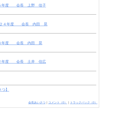
５年度 会長 上野 佳子
成２４年度 会長 内田 晃
３年度 会長 内田 晃
２年度 会長 土井 信広
さつ】
会長あいさつ
｜
コメント（0）
｜
トラックバック（0）