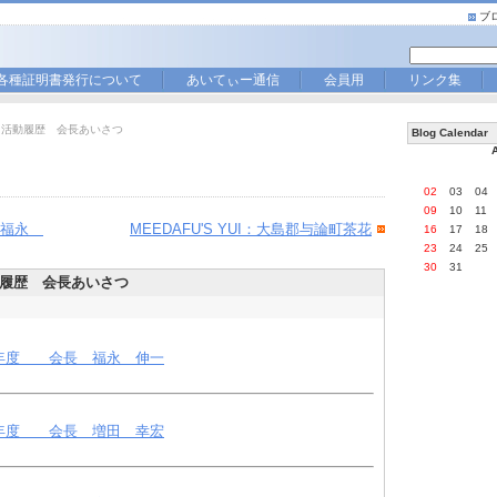
ブ
各種証明書発行について
あいてぃー通信
会員用
リンク集
 活動履歴 会長あいさつ
Blog Calendar
02
03
04
09
10
11
 福永
MEEDAFU'S YUI：大島郡与論町茶花
16
17
18
23
24
25
30
31
履歴 会長あいさつ
年度 会長 福永 伸一
年度 会長 増田 幸宏