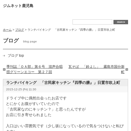
ジムネット鹿児島
ホーム
>
ブログ
> ランチバイキング 「古民家キッチン『四季の膳』」日置市吹上町
ブログ
blog page
ブログ top
季刊誌「ＯＡ部」第６号 混声合唱
瓦そば 「鈴よし」 霧島市国分新
団グリーンエコー 第２７回
町
ランチバイキング 「古民家キッチン『四季の膳』」日置市吹上町
2015-12-25 (Fri) 11:30
ドライブ中に偶然出会ったお店です
とにかくお腹がすいていたので
「古民家なのにキッチン？」と思ったんですが
お店に引き寄せられました
入口はいい雰囲気です（少し坂になっているので気をつけないと転び