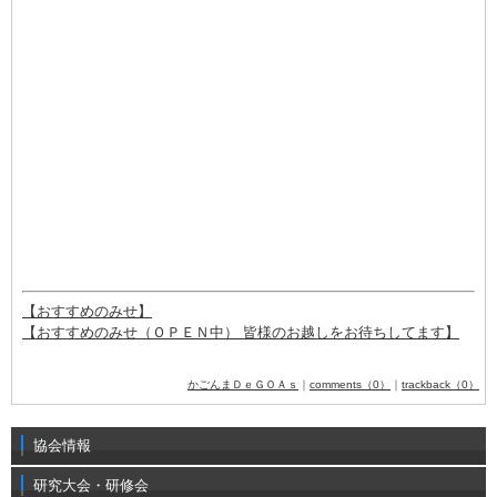
【おすすめのみせ】
【おすすめのみせ（ＯＰＥＮ中） 皆様のお越しをお待ちしてます】
かごんまＤｅＧＯＡｓ
｜
comments（0）
｜
trackback（0）
協会情報
研究大会・研修会